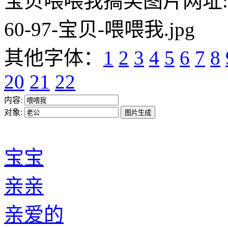
宝贝喂喂我搞笑图片网址:https:/
60-97-宝贝-喂喂我.jpg
其他字体：
1
2
3
4
5
6
7
8
20
21
22
内容:
对象:
宝宝
亲亲
亲爱的