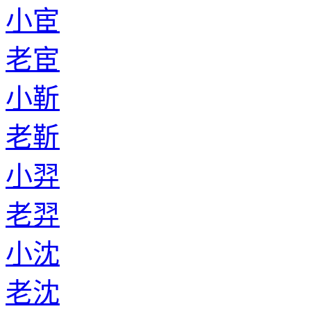
小宦
老宦
小靳
老靳
小羿
老羿
小沈
老沈