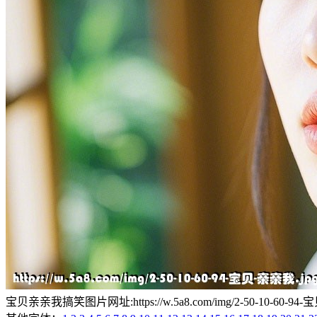
宝贝亲亲我搞笑图片网址:https://w.5a8.com/img/2-50-10-60-94-