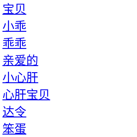
宝贝
小乖
乖乖
亲爱的
小心肝
心肝宝贝
达令
笨蛋