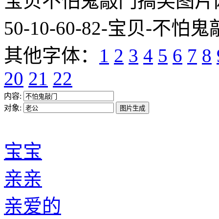
宝贝不怕鬼敲门搞笑图片网址:http
50-10-60-82-宝贝-不怕鬼
其他字体：
1
2
3
4
5
6
7
8
20
21
22
内容:
对象:
宝宝
亲亲
亲爱的