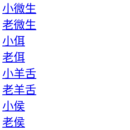
小微生
老微生
小佴
老佴
小羊舌
老羊舌
小侯
老侯