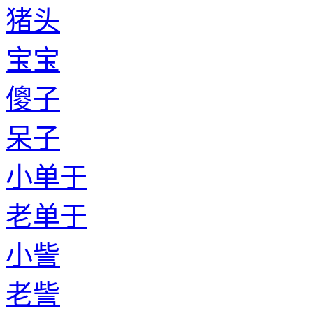
猪头
宝宝
傻子
呆子
小单于
老单于
小訾
老訾