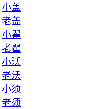
小盖
老盖
小瞿
老瞿
小沃
老沃
小须
老须