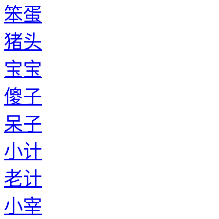
笨蛋
猪头
宝宝
傻子
呆子
小计
老计
小宰