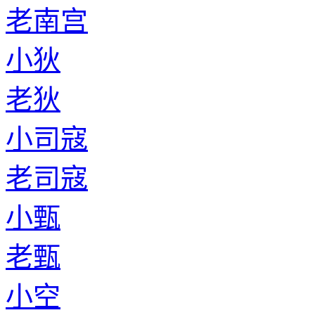
老南宫
小狄
老狄
小司寇
老司寇
小甄
老甄
小空