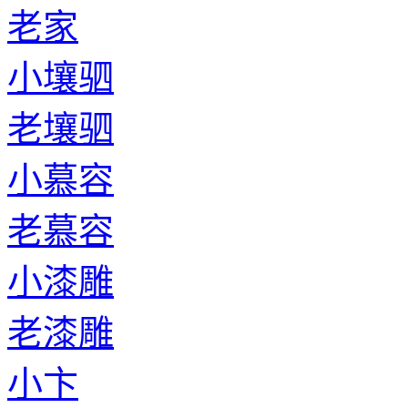
老家
小壤驷
老壤驷
小慕容
老慕容
小漆雕
老漆雕
小卞