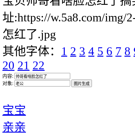
宝贝帅哥看啥脸怎红了搞
址:https://w.5a8.com/i
怎红了.jpg
其他字体：
1
2
3
4
5
6
7
8
20
21
22
内容:
对象:
宝宝
亲亲