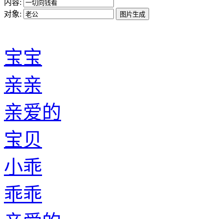
内容:
对象:
宝宝
亲亲
亲爱的
宝贝
小乖
乖乖