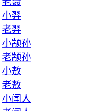
老聂
小羿
老羿
小颛孙
老颛孙
小敖
老敖
小闻人