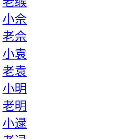
老缑
小佘
老佘
小袁
老袁
小明
老明
小逯