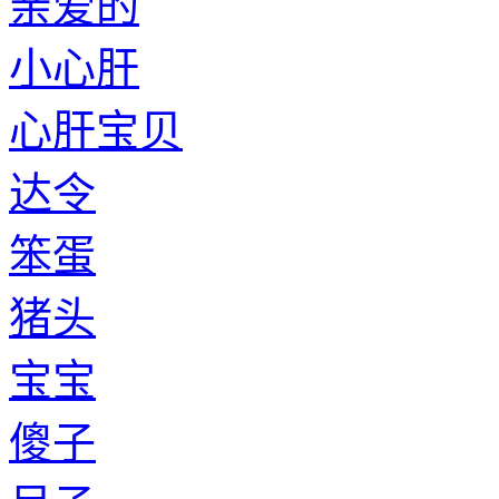
亲爱的
小心肝
心肝宝贝
达令
笨蛋
猪头
宝宝
傻子