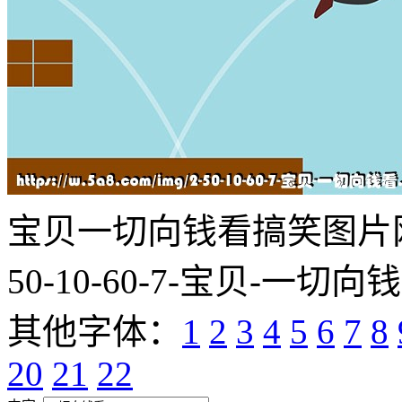
宝贝一切向钱看搞笑图片网址:http
50-10-60-7-宝贝-一切向钱
其他字体：
1
2
3
4
5
6
7
8
20
21
22