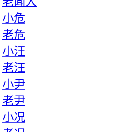
老闻人
小危
老危
小汪
老汪
小尹
老尹
小况