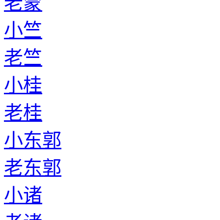
老蒙
小竺
老竺
小桂
老桂
小东郭
老东郭
小诸