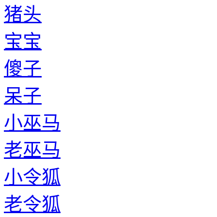
猪头
宝宝
傻子
呆子
小巫马
老巫马
小令狐
老令狐