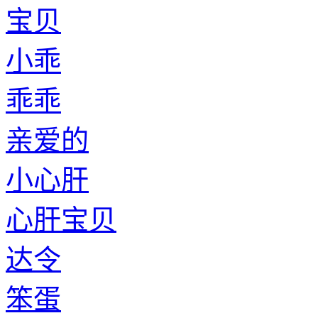
宝贝
小乖
乖乖
亲爱的
小心肝
心肝宝贝
达令
笨蛋