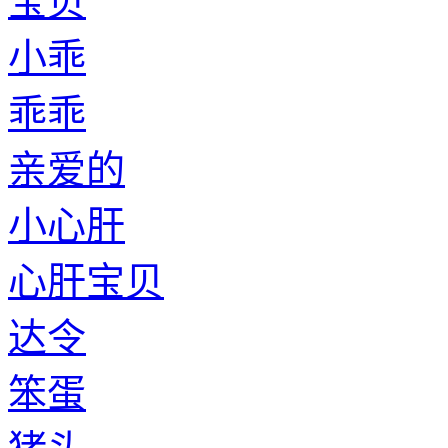
宝贝
小乖
乖乖
亲爱的
小心肝
心肝宝贝
达令
笨蛋