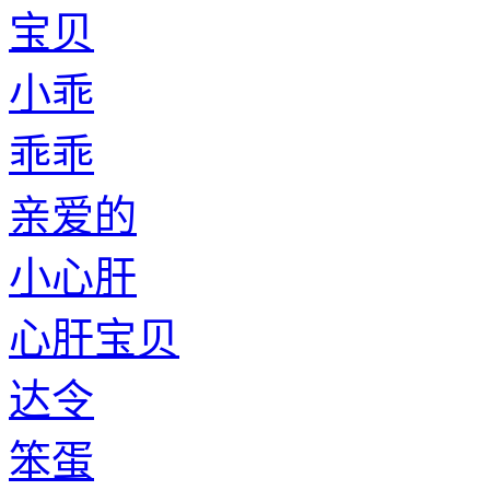
宝贝
小乖
乖乖
亲爱的
小心肝
心肝宝贝
达令
笨蛋