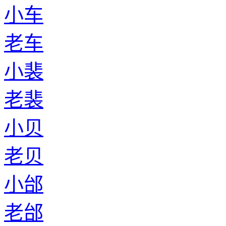
小车
老车
小裴
老裴
小贝
老贝
小邰
老邰