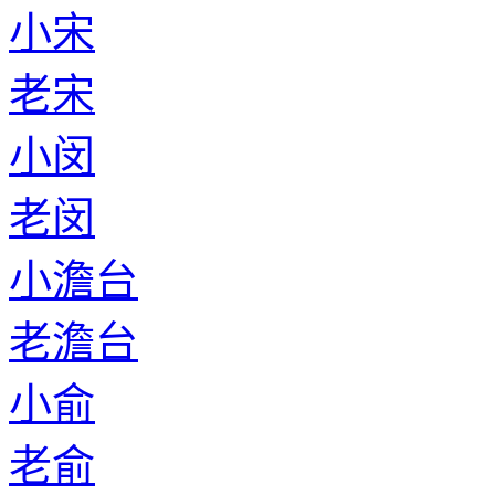
小宋
老宋
小闵
老闵
小澹台
老澹台
小俞
老俞