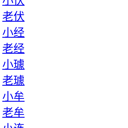
小伏
老伏
小经
老经
小璩
老璩
小牟
老牟