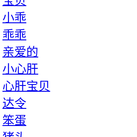
宝贝
小乖
乖乖
亲爱的
小心肝
心肝宝贝
达令
笨蛋