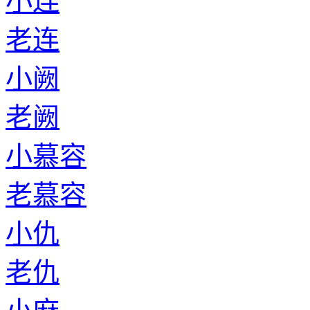
小连
老连
小阙
老阙
小慕容
老慕容
小仇
老仇