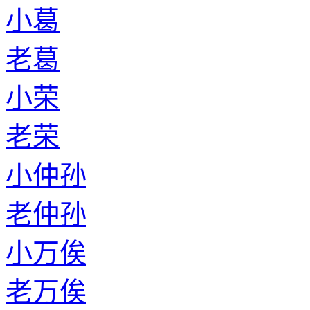
小葛
老葛
小荣
老荣
小仲孙
老仲孙
小万俟
老万俟