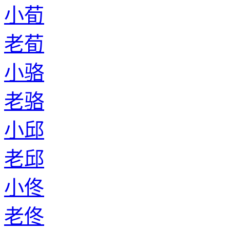
小荀
老荀
小骆
老骆
小邱
老邱
小佟
老佟