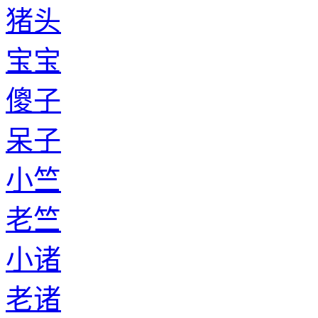
猪头
宝宝
傻子
呆子
小竺
老竺
小诸
老诸