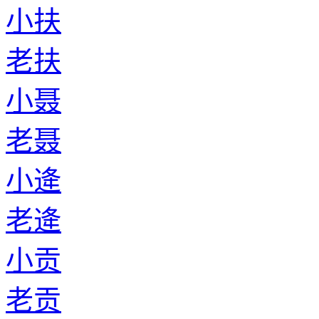
小扶
老扶
小聂
老聂
小逄
老逄
小贡
老贡