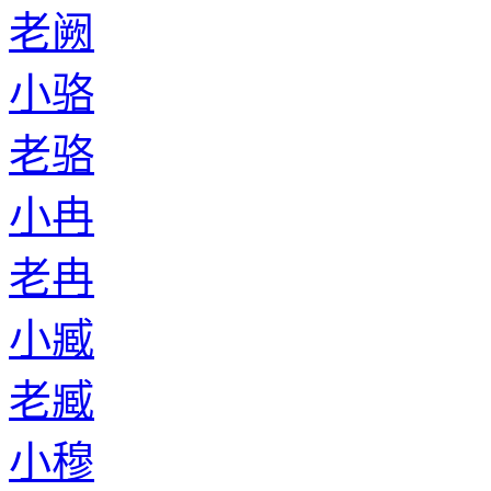
老阙
小骆
老骆
小冉
老冉
小臧
老臧
小穆