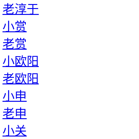
老淳于
小赏
老赏
小欧阳
老欧阳
小申
老申
小关