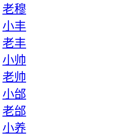
老穆
小丰
老丰
小帅
老帅
小邰
老邰
小养