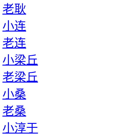
老耿
小连
老连
小梁丘
老梁丘
小桑
老桑
小淳于