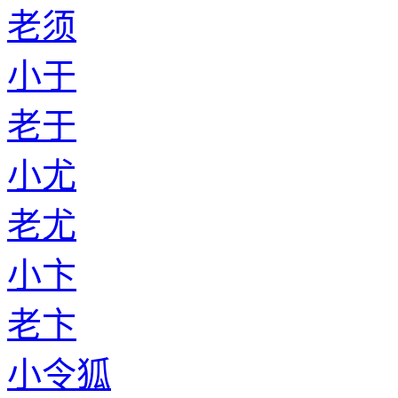
老须
小于
老于
小尤
老尤
小卞
老卞
小令狐