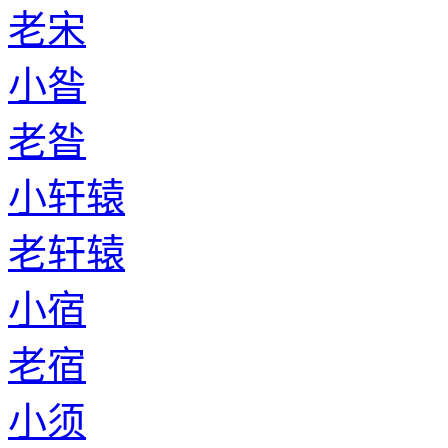
老宋
小昝
老昝
小轩辕
老轩辕
小宿
老宿
小须