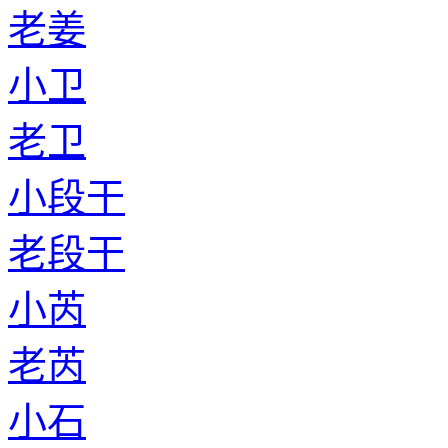
老姜
小卫
老卫
小段干
老段干
小芮
老芮
小石