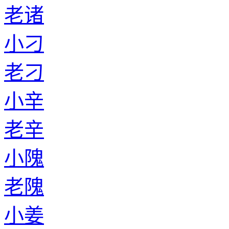
老诸
小刁
老刁
小辛
老辛
小隗
老隗
小姜