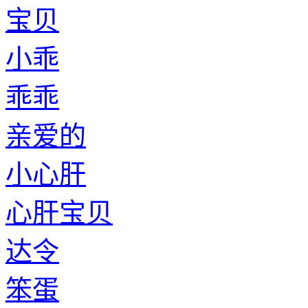
宝贝
小乖
乖乖
亲爱的
小心肝
心肝宝贝
达令
笨蛋