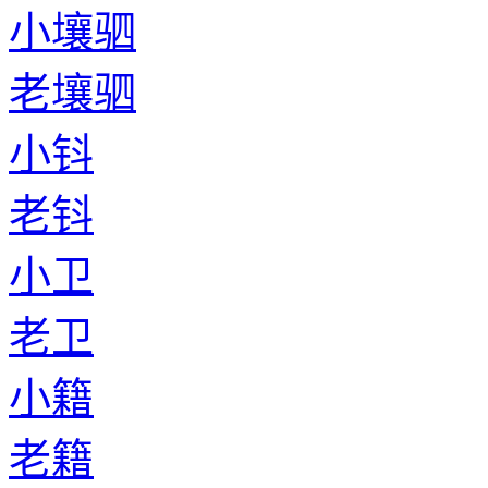
小壤驷
老壤驷
小钭
老钭
小卫
老卫
小籍
老籍