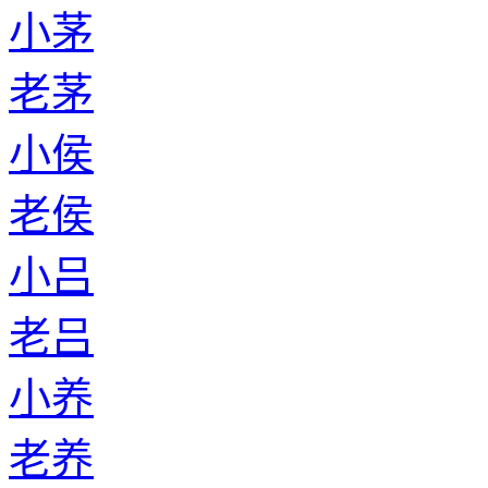
小茅
老茅
小侯
老侯
小吕
老吕
小养
老养