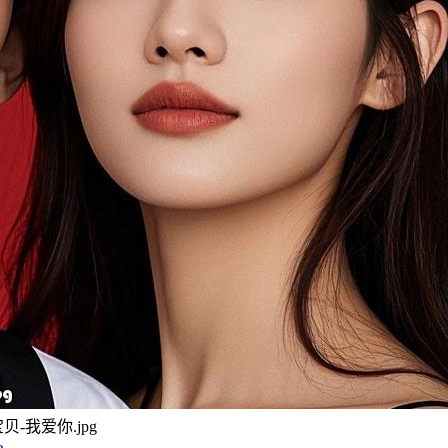
-宝贝-我爱你.jpg