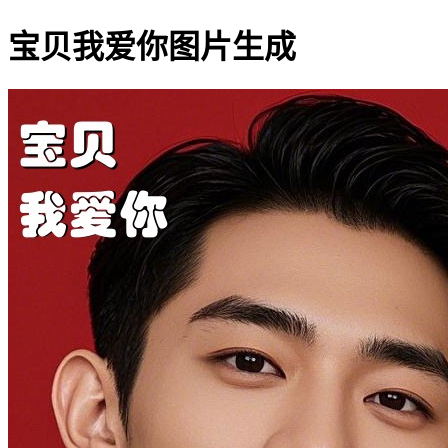
宝贝我爱你图片生成