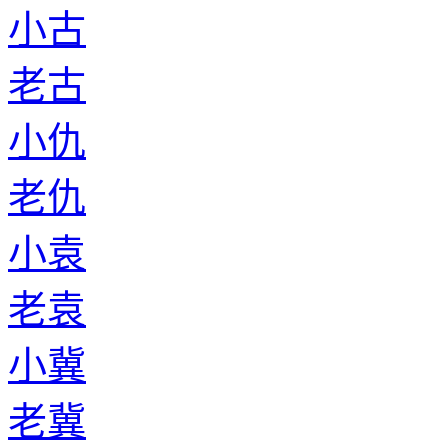
小古
老古
小仇
老仇
小袁
老袁
小冀
老冀