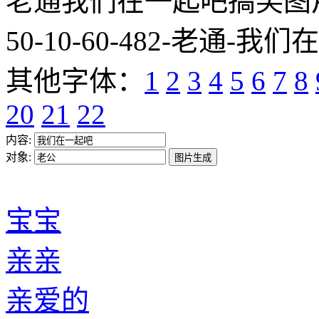
老通我们在一起吧搞笑图片网址:htt
50-10-60-482-老通-我们
其他字体：
1
2
3
4
5
6
7
8
20
21
22
内容:
对象:
宝宝
亲亲
亲爱的