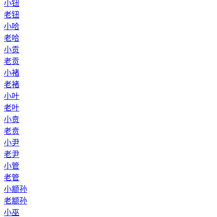
小钮
老钮
小哈
老哈
小贡
老贡
小褚
老褚
小叶
老叶
小贲
老贲
小尹
老尹
小管
老管
小颛孙
老颛孙
小巫