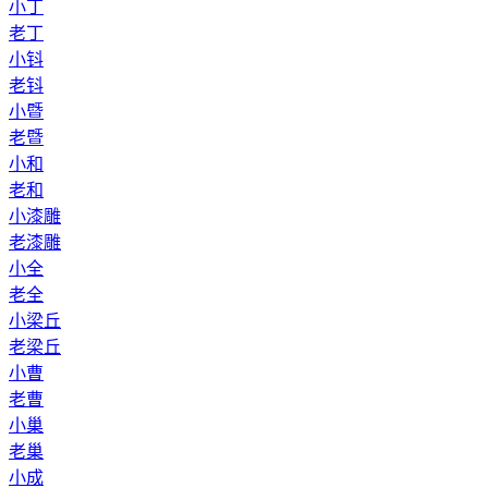
小丁
老丁
小钭
老钭
小暨
老暨
小和
老和
小漆雕
老漆雕
小全
老全
小梁丘
老梁丘
小曹
老曹
小巢
老巢
小成