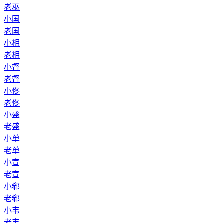
老巫
小国
老国
小相
老相
小督
老督
小佟
老佟
小盛
老盛
小单
老单
小宣
老宣
小郗
老郗
小韦
老韦