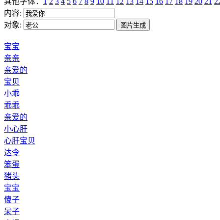
其他字体：
1
2
3
4
5
6
7
8
9
10
11
12
13
14
15
16
17
18
19
20
21
2
内容:
对象:
宝宝
亲亲
亲爱的
宝贝
小乖
乖乖
亲爱的
小心肝
心肝宝贝
达令
笨蛋
猪头
宝宝
傻子
呆子