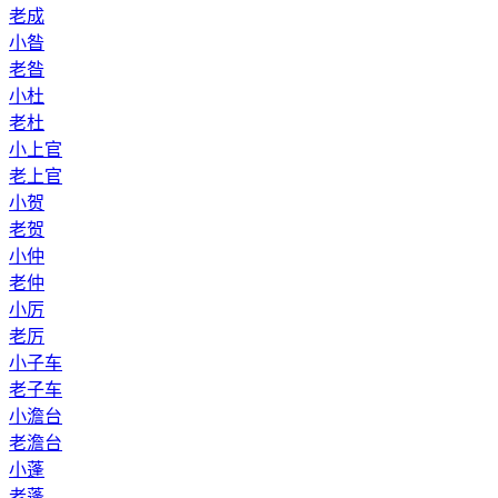
老成
小昝
老昝
小杜
老杜
小上官
老上官
小贺
老贺
小仲
老仲
小厉
老厉
小子车
老子车
小澹台
老澹台
小蓬
老蓬