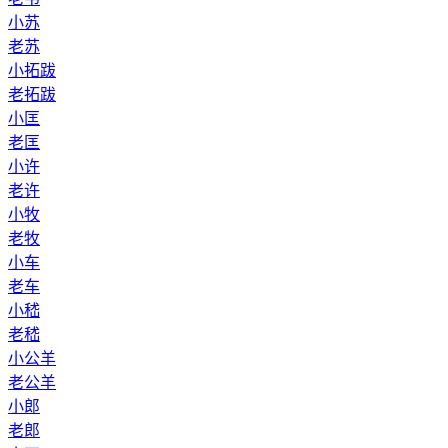
小苏
老苏
小拓跋
老拓跋
小匡
老匡
小许
老许
小牧
老牧
小车
老车
小嵇
老嵇
小公羊
老公羊
小郎
老郎