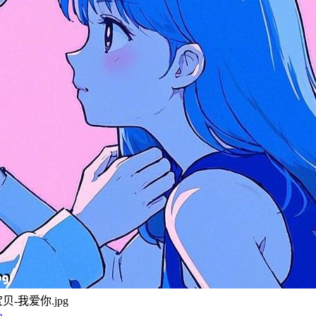
-宝贝-我爱你.jpg