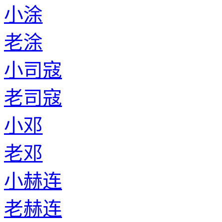
小涂
老涂
小司寇
老司寇
小邓
老邓
小赫连
老赫连