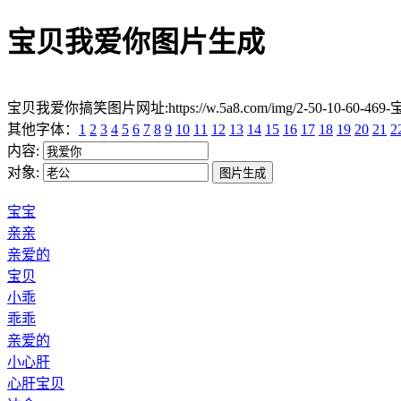
宝贝我爱你图片生成
宝贝我爱你搞笑图片网址:https://w.5a8.com/img/2-50-10-60-469
其他字体：
1
2
3
4
5
6
7
8
9
10
11
12
13
14
15
16
17
18
19
20
21
2
内容:
对象:
宝宝
亲亲
亲爱的
宝贝
小乖
乖乖
亲爱的
小心肝
心肝宝贝