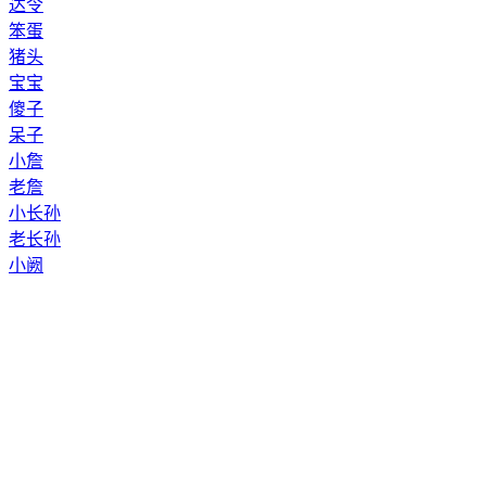
达令
笨蛋
猪头
宝宝
傻子
呆子
小詹
老詹
小长孙
老长孙
小阙