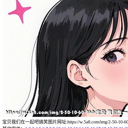
宝贝我们在一起吧搞笑图片网址:https://w.5a8.com/img/2-50-10-