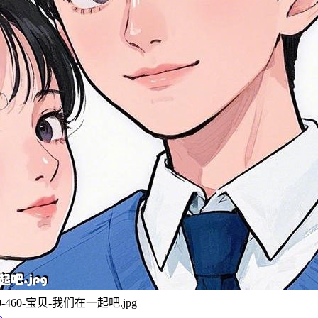
60-460-宝贝-我们在一起吧.jpg