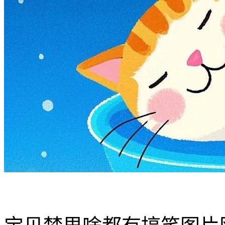
内容:
对象:
宝宝
亲亲
亲爱的
宝贝
小乖
乖乖