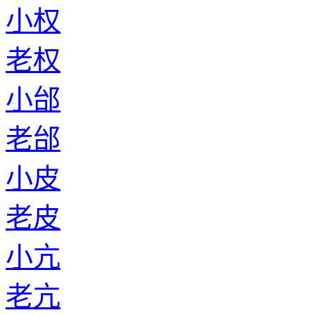
老于
小逄
老逄
小时
老时
小牧
老牧
小黎