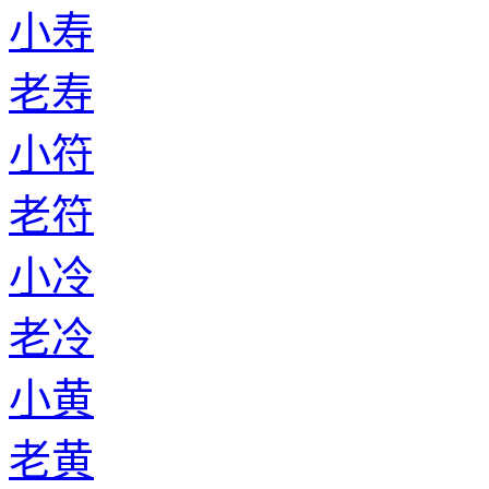
老伍
小公孙
老公孙
小庾
老庾
小权
老权
小邰