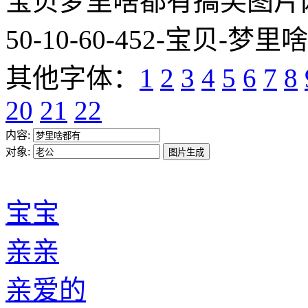
亲爱的
小心肝
心肝宝贝
达令
笨蛋
猪头
宝宝
傻子