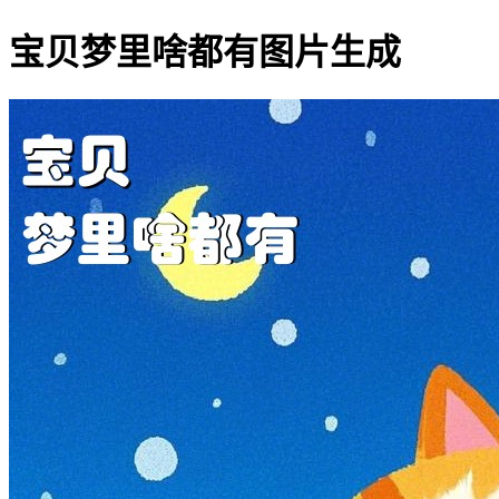
宝贝梦里啥都有图片生成
宝贝梦里啥都有搞笑图片网址:http
50-10-60-452-宝贝-梦里
其他字体：
1
2
3
4
5
6
7
8
20
21
22