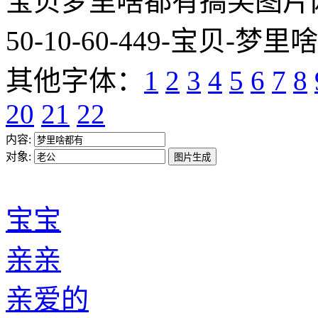
宝贝梦里啥都有搞笑图片网址:http
50-10-60-449-宝贝-梦里
其他字体：
1
2
3
4
5
6
7
8
20
21
22
内容:
对象:
宝宝
亲亲
亲爱的