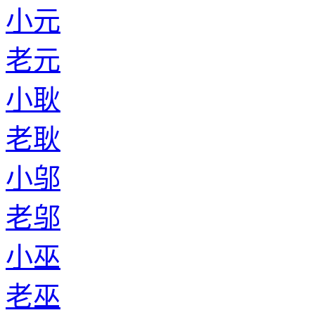
小元
老元
小耿
老耿
小邬
老邬
小巫
老巫