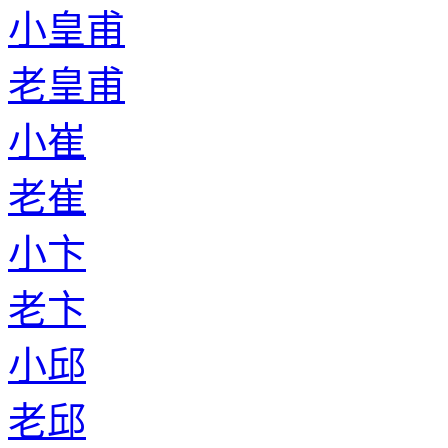
小皇甫
老皇甫
小崔
老崔
小卞
老卞
小邱
老邱