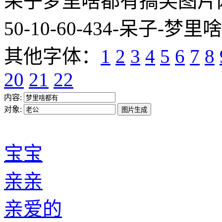
呆子梦里啥都有搞笑图片网址:http
50-10-60-434-呆子-梦里
其他字体：
1
2
3
4
5
6
7
8
20
21
22
内容:
对象:
宝宝
亲亲
亲爱的