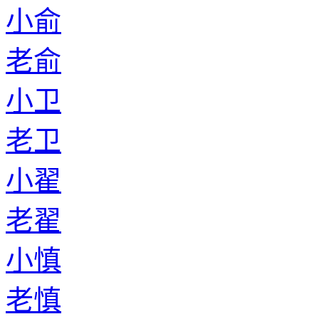
小俞
老俞
小卫
老卫
小翟
老翟
小慎
老慎