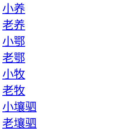
小养
老养
小鄂
老鄂
小牧
老牧
小壤驷
老壤驷