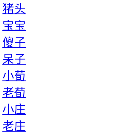
猪头
宝宝
傻子
呆子
小荀
老荀
小庄
老庄