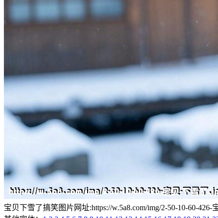
宝贝下雪了搞笑图片网址:https://w.5a8.com/img/2-50-10-60-426