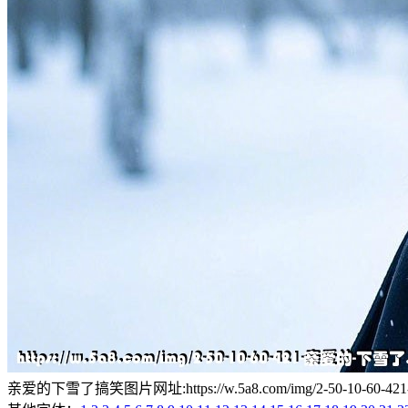
亲爱的下雪了搞笑图片网址:https://w.5a8.com/img/2-50-10-60-4