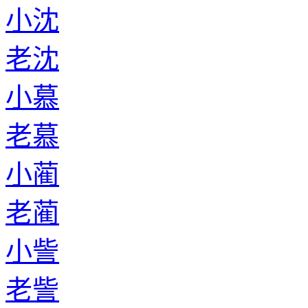
小沈
老沈
小慕
老慕
小蔺
老蔺
小訾
老訾