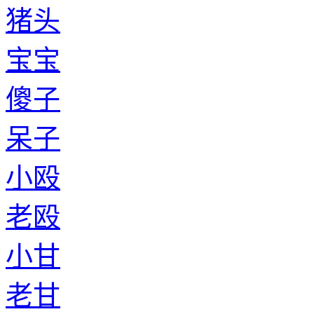
猪头
宝宝
傻子
呆子
小殴
老殴
小甘
老甘