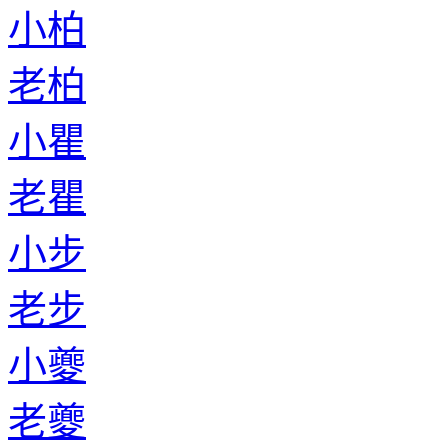
小柏
老柏
小瞿
老瞿
小步
老步
小夔
老夔