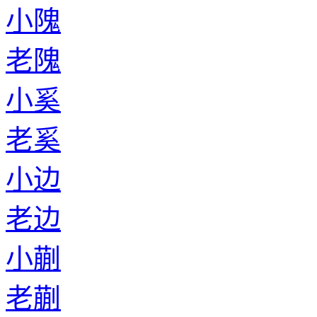
小隗
老隗
小奚
老奚
小边
老边
小蒯
老蒯