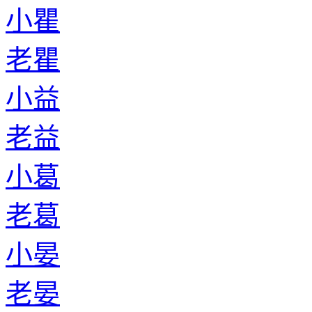
小瞿
老瞿
小益
老益
小葛
老葛
小晏
老晏