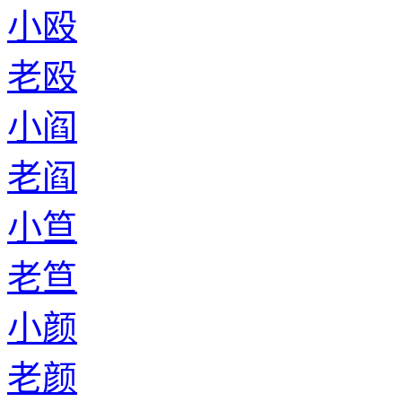
小殴
老殴
小阎
老阎
小笪
老笪
小颜
老颜