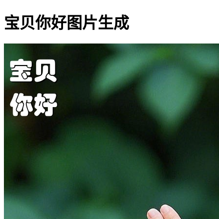
宝贝你好图片生成