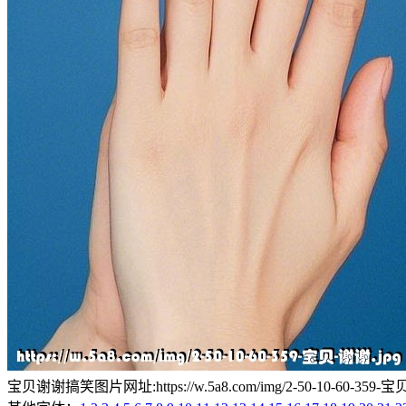
宝贝谢谢搞笑图片网址:https://w.5a8.com/img/2-50-10-60-359-宝