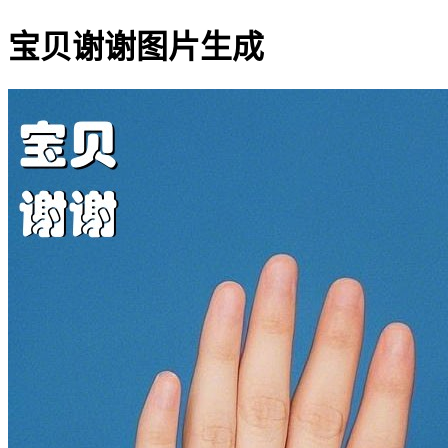
宝贝谢谢图片生成