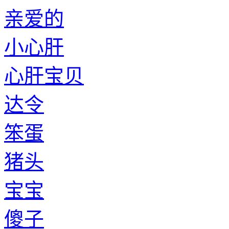
亲爱的
小心肝
心肝宝贝
达令
笨蛋
猪头
宝宝
傻子