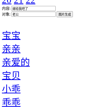
内容:
对象:
宝宝
亲亲
亲爱的
宝贝
小乖
乖乖