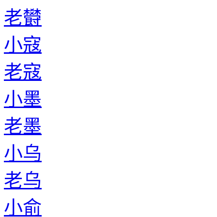
老欎
小寇
老寇
小墨
老墨
小乌
老乌
小俞