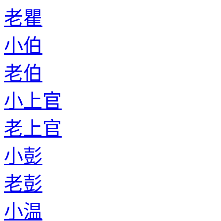
老瞿
小伯
老伯
小上官
老上官
小彭
老彭
小温