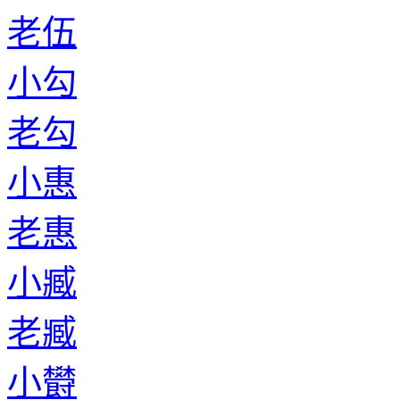
老伍
小勾
老勾
小惠
老惠
小臧
老臧
小欎