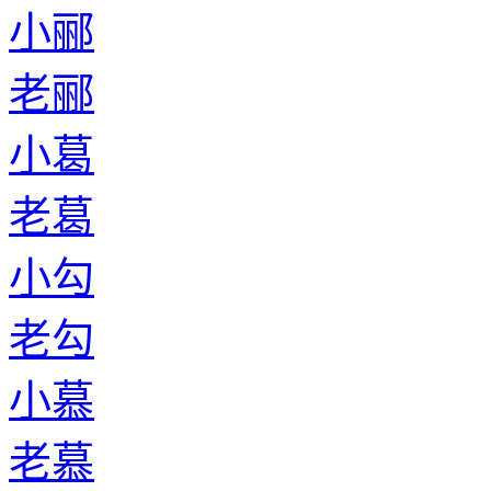
小郦
老郦
小葛
老葛
小勾
老勾
小慕
老慕