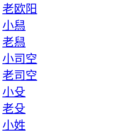
老欧阳
小舄
老舄
小司空
老司空
小殳
老殳
小姓