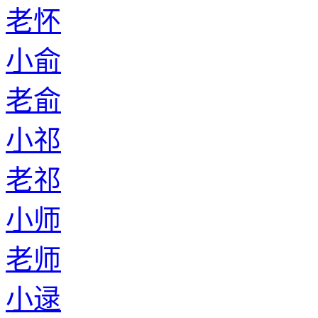
老怀
小俞
老俞
小祁
老祁
小师
老师
小逯