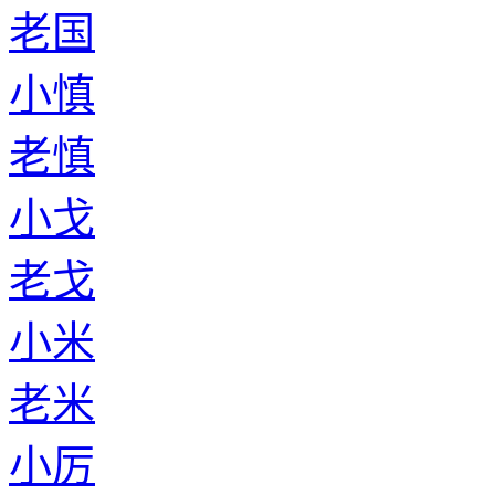
老国
小慎
老慎
小戈
老戈
小米
老米
小厉