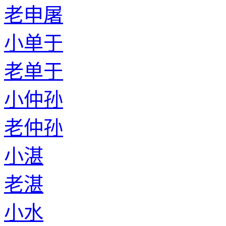
老申屠
小单于
老单于
小仲孙
老仲孙
小湛
老湛
小水