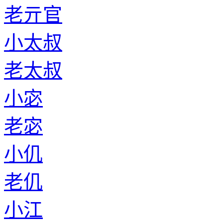
老亓官
小太叔
老太叔
小宓
老宓
小仉
老仉
小江