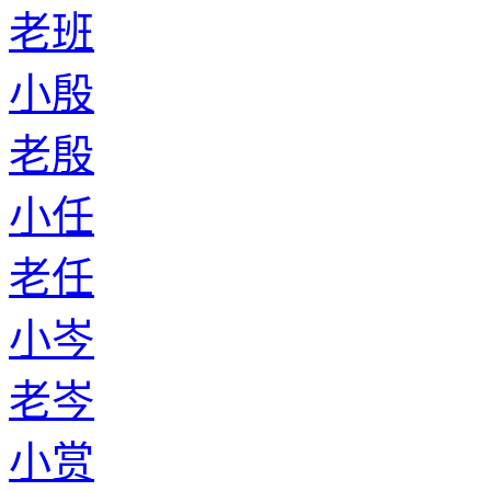
老班
小殷
老殷
小任
老任
小岑
老岑
小赏