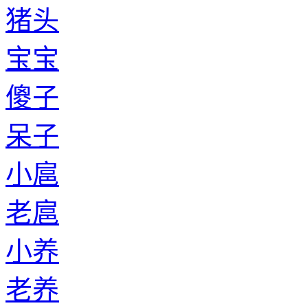
猪头
宝宝
傻子
呆子
小扈
老扈
小养
老养