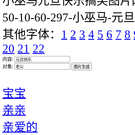
小巫马元旦快乐搞笑图片网址:http
50-10-60-297-小巫马-元
其他字体：
1
2
3
4
5
6
7
8
20
21
22
内容:
对象:
宝宝
亲亲
亲爱的