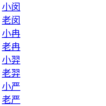
小闵
老闵
小冉
老冉
小羿
老羿
小严
老严