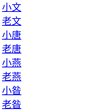
小文
老文
小唐
老唐
小燕
老燕
小昝
老昝