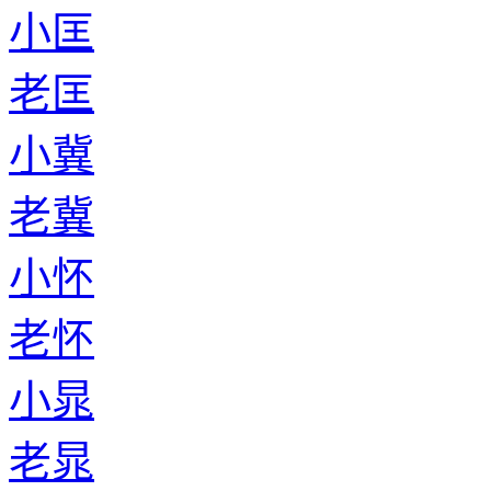
小匡
老匡
小冀
老冀
小怀
老怀
小晁
老晁