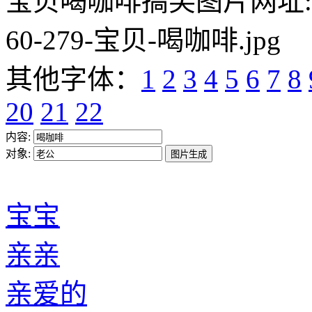
宝贝喝咖啡搞笑图片网址:https:/
60-279-宝贝-喝咖啡.jpg
其他字体：
1
2
3
4
5
6
7
8
20
21
22
内容:
对象:
宝宝
亲亲
亲爱的