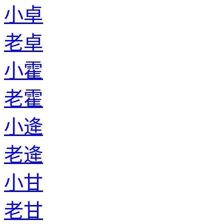
小卓
老卓
小霍
老霍
小逄
老逄
小甘
老甘