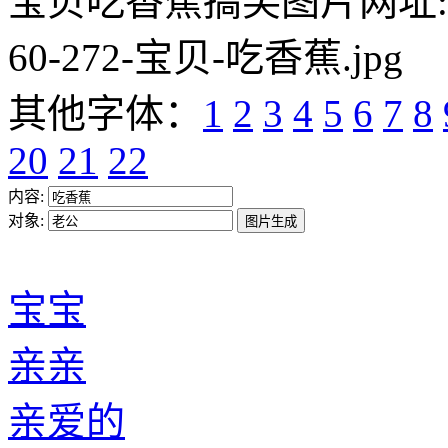
宝贝吃香蕉搞笑图片网址:https:/
60-272-宝贝-吃香蕉.jpg
其他字体：
1
2
3
4
5
6
7
8
20
21
22
内容:
对象:
宝宝
亲亲
亲爱的