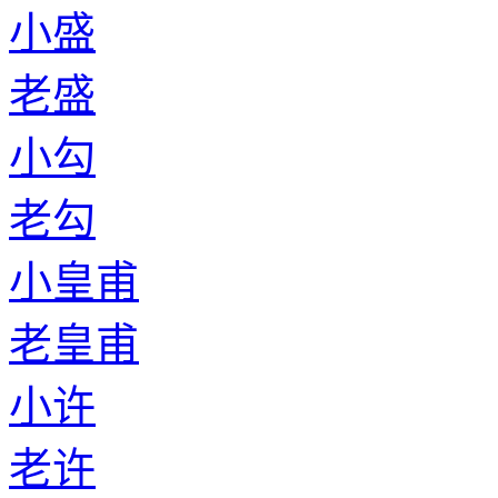
小盛
老盛
小勾
老勾
小皇甫
老皇甫
小许
老许