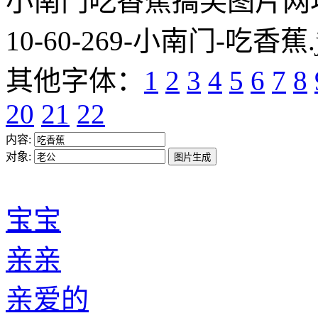
小南门吃香蕉搞笑图片网址:https
10-60-269-小南门-吃香蕉.
其他字体：
1
2
3
4
5
6
7
8
20
21
22
内容:
对象:
宝宝
亲亲
亲爱的