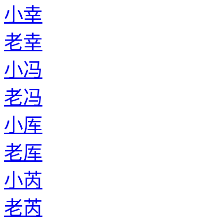
小幸
老幸
小冯
老冯
小厍
老厍
小芮
老芮