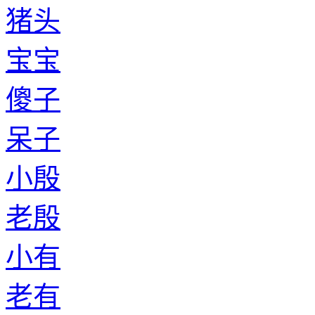
猪头
宝宝
傻子
呆子
小殷
老殷
小有
老有