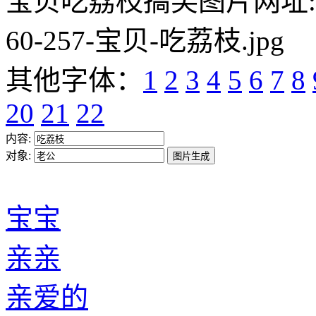
宝贝吃荔枝搞笑图片网址:https:/
60-257-宝贝-吃荔枝.jpg
其他字体：
1
2
3
4
5
6
7
8
20
21
22
内容:
对象:
宝宝
亲亲
亲爱的