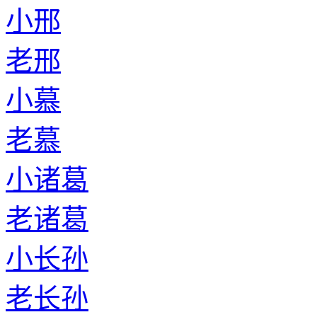
小邢
老邢
小慕
老慕
小诸葛
老诸葛
小长孙
老长孙