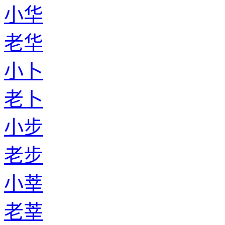
老佘
小东方
老东方
小贡
老贡
小扶
老扶
小诸葛