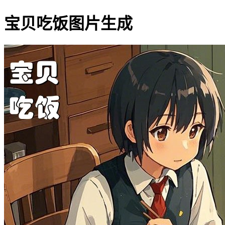
宝贝吃饭图片生成
宝贝吃饭搞笑图片网址:https://w
235-宝贝-吃饭.jpg
其他字体：
1
2
3
4
5
6
7
8
20
21
22