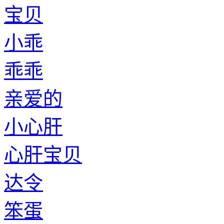
呆子
小左丘
老左丘
小施
老施
小姜
老姜
小国