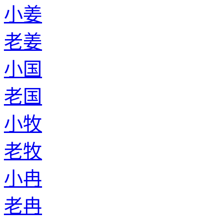
老干
小单于
老单于
小暨
老暨
小仲孙
老仲孙
小蓝