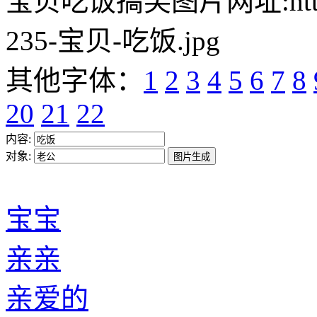
亲爱的
小心肝
心肝宝贝
达令
笨蛋
猪头
宝宝
傻子