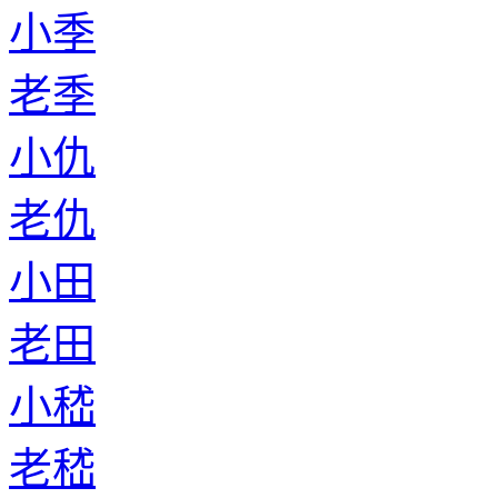
老明
小衡
老衡
小巫马
老巫马
小边
老边
小闫