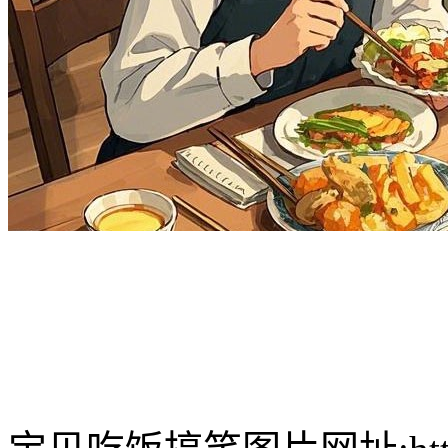
内容:
对象:
宝宝
亲亲
亲爱的
宝贝
小乖
乖乖