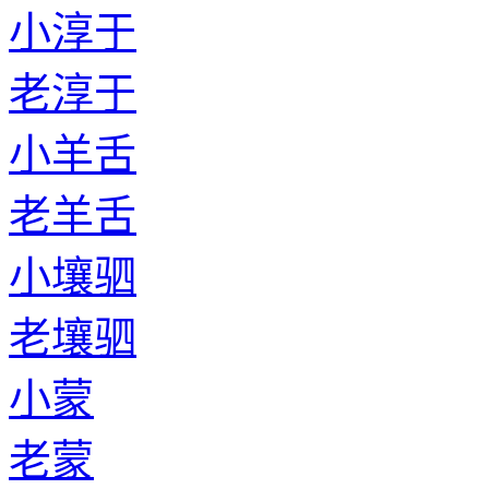
小淳于
老淳于
小羊舌
老羊舌
小壤驷
老壤驷
小蒙
老蒙