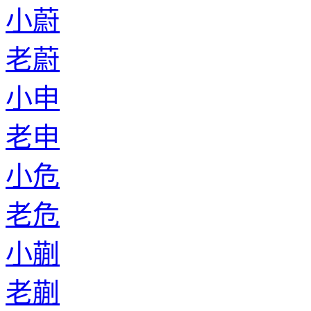
小蔚
老蔚
小申
老申
小危
老危
小蒯
老蒯