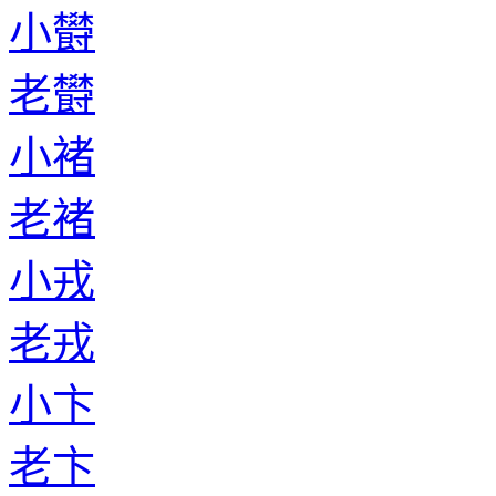
小欎
老欎
小褚
老褚
小戎
老戎
小卞
老卞